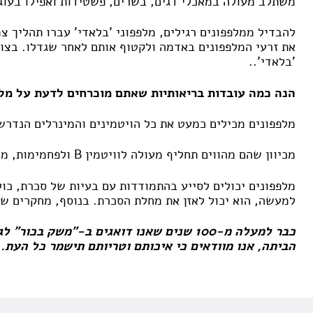
משתלב מעולה במאכלי דגים, בשרים, פשטידות ואפילו בעוגו
להבדיל ממלפפונים רגילים, מלפפוני 'בלאדי' עברו תהליך
את זרעי המלפפונים באדמה ולקטוף אותם לאחר שגדלו. בצור
'בלאדי'..
הנה כמה עובדות בריאותיות שאתם מוכרחים לדעת על מלפ
מלפפונים מכילים כמעט את כל הויטמינים והמינרלים הנדרשים לכם מדי יום. במלפפון א
מכיוון שהם מהווים תחליף מעולה לוויטמין B ולפחמימות, מלפפונים יכולים לגרום לכם להישאר ערניים כאשר נופלת עליכם עייפות פתאומית.
מלפפונים יכולים לסייע בהתמודדות עם בעיות של סכרת, כול
למעשה, הוא יכול לאזן את מחלת הסכרת. בנוסף, מחקרים שונ
כבר למעלה מ-100 שנים שאנו דואגים ב-"מש
הביתה, אנו מוודאים כי איכותם וטריותם תישמר כל העת. 