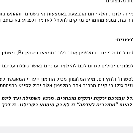
ת מלפפונים.
 צמיחה שונה. השקייתם מתבצעת באמצעות מי גשמים, וההתערבו
ה כזו, נמנע מחומרים מזיקים לחלחל לאדמה ולפגוע באיכותם ו
פונים:
חד בלבד תמצאו ויטמין B1, ויטמין B2, ויטמין C, סידן, מגנזיום ועוד..
סטרול ולחץ דם. מיץ המלפפון מכיל הורמון ייעודי המאפשר לתאי
ים גילו כי קיים מרכיב אחר במלפפון אשר יכול לסייע בהפחתת
ק בכור" לגדל עבורכם ירקות ירוקים מובחרים. מרגע השתילה ועד לי
להיות "מחוברים לאדמה" זו לא רק סיסמא בשבילנו. זו דרך ח