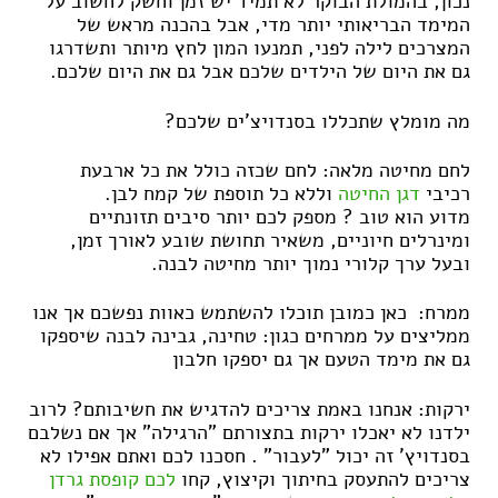
נכון, בהמולת הבוקר לא תמיד יש זמן וחשק לחשוב על
המימד הבריאותי יותר מדי, אבל בהכנה מראש של
המצרכים לילה לפני, תמנעו המון לחץ מיותר ותשדרגו
גם את היום של הילדים שלכם אבל גם את היום שלכם.
מה מומלץ שתכללו בסנדויצ'ים שלכם?
לחם מחיטה מלאה: לחם שכזה כולל את כל ארבעת
רכיבי
דגן החיטה
וללא כל תוספת של קמח לבן.
מדוע הוא טוב ? מספק לכם יותר סיבים תזונתיים
ומינרלים חיוניים, משאיר תחושת שובע לאורך זמן,
ובעל ערך קלורי נמוך יותר מחיטה לבנה.
ממרח: כאן כמובן תוכלו להשתמש כאוות נפשכם אך אנו
ממליצים על ממרחים כגון: טחינה, גבינה לבנה שיספקו
גם את מימד הטעם אך גם יספקו חלבון
ירקות: אנחנו באמת צריכים להדגיש את חשיבותם? לרוב
ילדנו לא יאכלו ירקות בתצורתם "הרגילה" אך אם נשלבם
בסנדויץ' זה יכול "לעבור" . חסכנו לכם ואתם אפילו לא
צריכים להתעסק בחיתוך וקיצוץ, קחו
לכם קופסת גרדן