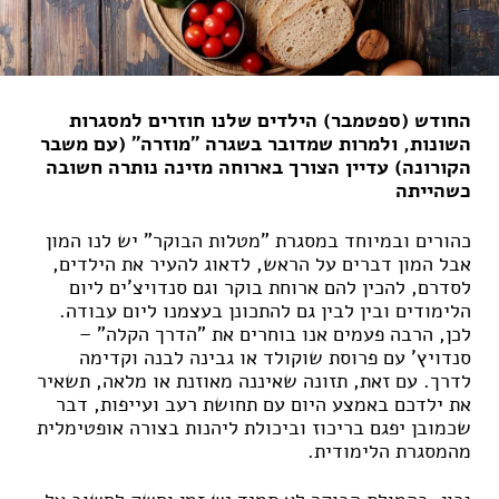
החודש (ספטמבר) הילדים שלנו חוזרים למסגרות
השונות, ולמרות שמדובר בשגרה "מוזרה" (עם משבר
הקורונה) עדיין הצורך בארוחה מזינה נותרה חשובה
כשהייתה
כהורים ובמיוחד במסגרת "מטלות הבוקר" יש לנו המון
אבל המון דברים על הראש, לדאוג להעיר את הילדים,
לסדרם, להכין להם ארוחת בוקר וגם סנדויצ'ים ליום
הלימודים ובין לבין גם להתכונן בעצמנו ליום עבודה.
לכן, הרבה פעמים אנו בוחרים את "הדרך הקלה" –
סנדויץ' עם פרוסת שוקולד או גבינה לבנה וקדימה
לדרך. עם זאת, תזונה שאיננה מאוזנת או מלאה, תשאיר
את ילדכם באמצע היום עם תחושת רעב ועייפות, דבר
שכמובן יפגם בריכוז וביכולת ליהנות בצורה אופטימלית
מהמסגרת הלימודית.