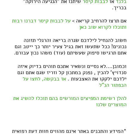
בלנד
או
לבבות קיסר
שיתנו את "הנגיעה הירוקה"
בכריך.
אם תרצו להרחיב קריאה >
על לבבות קיסר דברנו רבות
ותוכלו לקרוא שוב כאן
חשוב להנחיל לילדכם שגרה בריאה והרגלי תזונה
נכונים! ככל שתעשו זאת בגיל צעיר יותר כך ייטב וגם
אתם תרגישו סיפוק שעשיתם (עוד) משהו נכון עבורם.
וכמובן….לא נסיים ונשאיר אתכם תוהים בדיוק איזה
סנדויץ' להכין , נפנק במתכון קל וזריז שגם אתם וגם
ילדכם ילקקו את האצבעות .
אז בבקשה, לחצו על
הכפתור הנ"ל
להלן רשימת המפיצים המורשים בהם תוכלו להשיג את
המוצרים שלנו
*המידע והתכנים באתר אינם מהווים חוות דעת רפואית